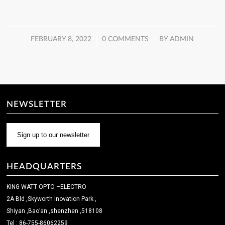
/
/
FEBRUARY 8, 2022
0 COMMENTS
BY
ADMIN
NEWSLETTER
Sign up to our newsletter
HEADQUARTERS
KING WATT OPTO –ELECTRO
2A Bld ,Skyworth Inovation Park ,
Shiyan ,Bao’an ,shenzhen ,518108
Tel : 86-755-86062259